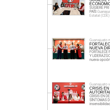
ECONÓMIC
SUGIERE PR
PAÍS
Guanajua
Estatal (CDE) 
Guanajuato mi
FORTALEC
NUEVA DI
FORTALECE 
Y LIDERAZG
nueva opción
Guanajuato vi
CRISIS E
AUTORITA
CRISIS EN D
SÍNTOMAS D
insensibilida