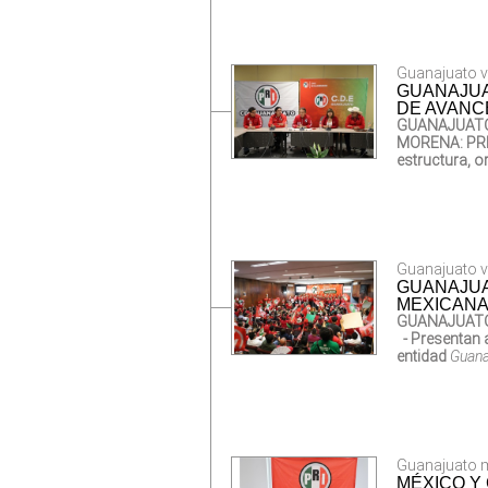
Guanajuato vi
GUANAJUA
DE AVANC
GUANAJUATO 
MORENA: PR
estructura, 
Guanajuato vi
GUANAJUA
MEXICANA
GUANAJUATO 
- Presentan 
entidad
Guanaj
Guanajuato m
MÉXICO Y 