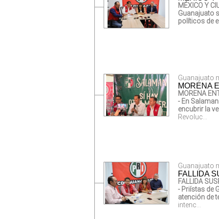
MÉXICO Y CI
Guanajuato s
políticos de 
Guanajuato m
MORENA E
MORENA ENTR
- En Salamanc
encubrir la v
Revoluc...
Guanajuato m
FALLIDA S
FALLIDA SUS
- Priístas de
atención de 
intenc...