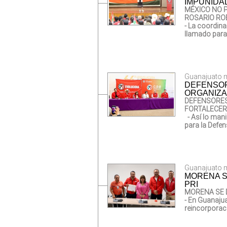
IMPUNIDA
MÉXICO NO 
ROSARIO RO
- La coordina
llamado para
Guanajuato mi
DEFENSOR
ORGANIZA
DEFENSORES
FORTALECER 
- Así lo man
para la Defen
Guanajuato mi
MORENA S
PRI
MORENA SE 
- En Guanajua
reincorporac