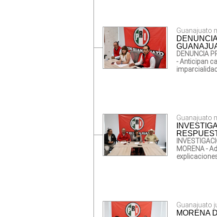
Guanajuato mi
DENUNCIA
GUANAJU
DENUNCIA PR
- Anticipan c
imparcialidad
Guanajuato mi
INVESTIG
RESPUEST
INVESTIGAC
MORENA
- A
explicacione
Guanajuato ju
MORENA D