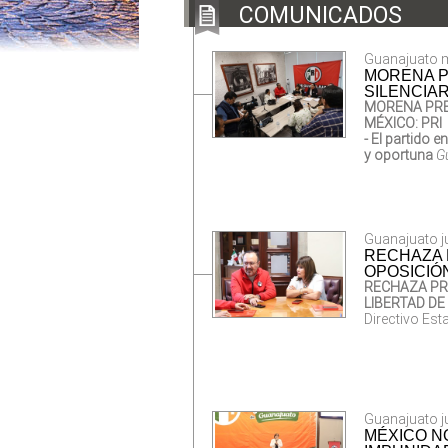
COMUNICADOS
Guanajuato m
MORENA P
SILENCIAR
MORENA PRE
MÉXICO: PRI
- El partido e
y oportuna
G
Guanajuato ju
RECHAZA P
OPOSICIÓ
RECHAZA PRI
LIBERTAD DE
Directivo Esta
Guanajuato ju
MÉXICO N