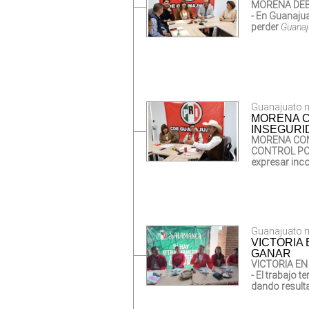
MORENA DEB
- En Guanaju
perder
Guanaj
Guanajuato m
MORENA C
INSEGURI
MORENA CONV
CONTROL PO
expresar inc
Guanajuato m
VICTORIA
GANAR
VICTORIA EN
- El trabajo t
dando result