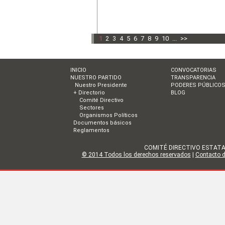
1
2
3
4
5
6
7
8
9
10
...
>>
INICIO
CONVOCATORIAS
NUESTRO PARTIDO
TRANSPARENCIA
Nuestro Presidente
PODERES PÚBLICO
+ Directorio
BLOG
Comité Directivo
Sectores
Organismos Políticos
Documentos básicos
Reglamentos
COMITÉ DIRECTIVO ESTATAL DE
© 2014 Todos los derechos reservados
|
Contacto de