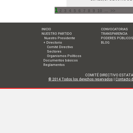
1
2
3
4
5
6
7
8
9
10
...
>>
INICIO
CONVOCATORIAS
NUESTRO PARTIDO
TRANSPARENCIA
Nuestro Presidente
PODERES PÚBLICO
+ Directorio
BLOG
Comité Directivo
Sectores
Organismos Políticos
Documentos básicos
Reglamentos
COMITÉ DIRECTIVO ESTATAL DE
© 2014 Todos los derechos reservados
|
Contacto de