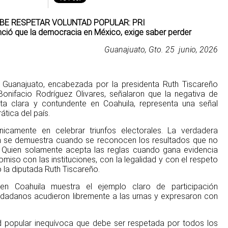
BE RESPETAR VOLUNTAD POPULAR: PRI
nció que la democracia en México, exige saber perder
Guanajuato, Gto. 25 junio, 2026
en Guanajuato, encabezada por la presidenta Ruth Tiscareño
 Bonifacio Rodríguez Olivares, señalaron que la negativa de
a clara y contundente en Coahuila, representa una señal
tica del país.
icamente en celebrar triunfos electorales. La verdadera
n se demuestra cuando se reconocen los resultados que no
a. Quien solamente acepta las reglas cuando gana evidencia
iso con las instituciones, con la legalidad y con el respeto
 la diputada Ruth Tiscareño.
n Coahuila muestra el ejemplo claro de participación
udadanos acudieron libremente a las urnas y expresaron con
tad popular inequívoca que debe ser respetada por todos los