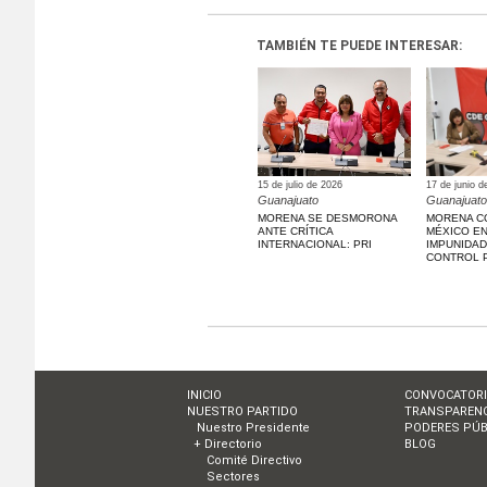
TAMBIÉN TE PUEDE INTERESAR:
15 de julio de 2026
17 de junio d
Guanajuato
Guanajuato
MORENA SE DESMORONA
MORENA C
ANTE CRÍTICA
MÉXICO EN
INTERNACIONAL: PRI
IMPUNIDAD
CONTROL 
INICIO
CONVOCATOR
NUESTRO PARTIDO
TRANSPARENC
Nuestro Presidente
PODERES PÚB
+ Directorio
BLOG
Comité Directivo
Sectores