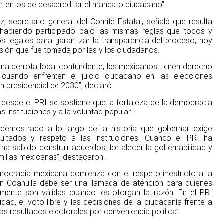
 intentos de desacreditar el mandato ciudadano”.
z, secretario general del Comité Estatal, señaló que resulta
abiendo participado bajo las mismas reglas que todos y
 legales para garantizar la transparencia del proceso, hoy
sión que fue tomada por las y los ciudadanos.
na derrota local contundente, los mexicanos tienen derecho
cuando enfrenten el juicio ciudadano en las elecciones
n presidencial de 2030”, declaró.
e desde el PRI se sostiene que la fortaleza de la democracia
s instituciones y a la voluntad popular.
 demostrado a lo largo de la historia que gobernar exige
sultados y respeto a las instituciones. Cuando el PRI ha
 ha sabido construir acuerdos, fortalecer la gobernabilidad y
amilias mexicanas”, destacaron.
mocracia mexicana comienza con el respeto irrestricto a la
 en Coahuila debe ser una llamada de atención para quienes
lamente son válidas cuando les otorgan la razón. En el PRI
dad, el voto libre y las decisiones de la ciudadanía frente a
los resultados electorales por conveniencia política”.