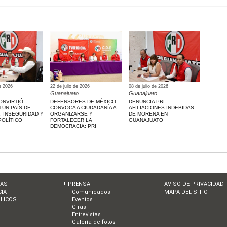
e 2026
22 de julio de 2026
08 de julio de 2026
Guanajuato
Guanajuato
ONVIRTIÓ
DEFENSORES DE MÉXICO
DENUNCIA PRI
 UN PAÍS DE
CONVOCA A CIUDADANÍA A
AFILIACIONES INDEBIDAS
, INSEGURIDAD Y
ORGANIZARSE Y
DE MORENA EN
POLÍTICO
FORTALECER LA
GUANAJUATO
DEMOCRACIA: PRI
IAS
+ PRENSA
AVISO DE PRIVACIDAD
IA
Comunicados
MAPA DEL SITIO
LICOS
Eventos
Giras
Entrevistas
Galería de fotos