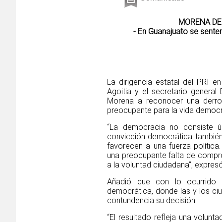
MORENA DE
- En Guanajuato se sente
La dirigencia estatal del PRI 
Agoitia y el secretario general
Morena a reconocer una derrot
preocupante para la vida democrá
“La democracia no consiste ún
convicción democrática tambié
favorecen a una fuerza polític
una preocupante falta de comprom
a la voluntad ciudadana”, expresó
Añadió que con lo ocurrido e
democrática, donde las y los ci
contundencia su decisión.
“El resultado refleja una volun