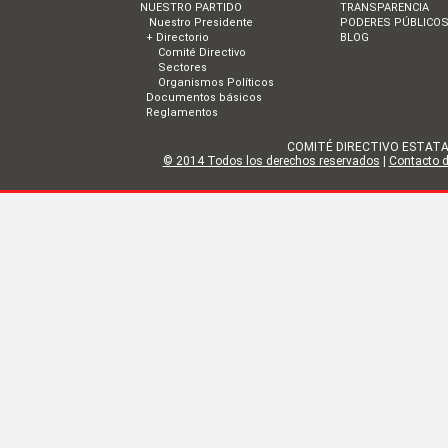
NUESTRO PARTIDO
TRANSPARENCIA
Nuestro Presidente
PODERES PÚBLICO
+ Directorio
BLOG
Comité Directivo
Sectores
Organismos Políticos
Documentos básicos
Reglamentos
COMITÉ DIRECTIVO ESTATAL DE
© 2014 Todos los derechos reservados
|
Contacto de