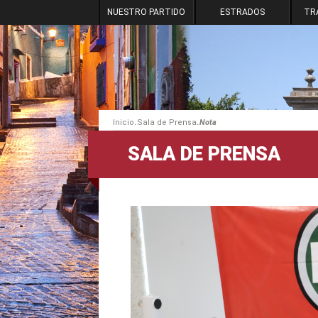
NUESTRO PARTIDO
ESTRADOS
TR
.
.
Inicio
Sala de Prensa
Nota
SALA DE PRENSA