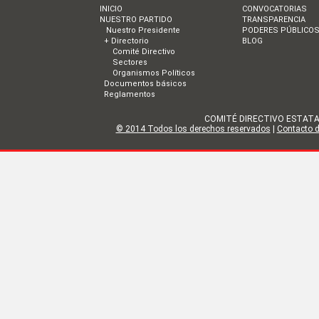
INICIO
CONVOCATORIAS
NUESTRO PARTIDO
TRANSPARENCIA
Nuestro Presidente
PODERES PÚBLICO
+ Directorio
BLOG
Comité Directivo
Sectores
Organismos Políticos
Documentos básicos
Reglamentos
COMITÉ DIRECTIVO ESTATAL DE
© 2014 Todos los derechos reservados
|
Contacto de