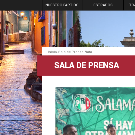
NUESTRO PARTIDO
ESTRADOS
TR
.
.
Inicio
Sala de Prensa
Nota
SALA DE PRENSA