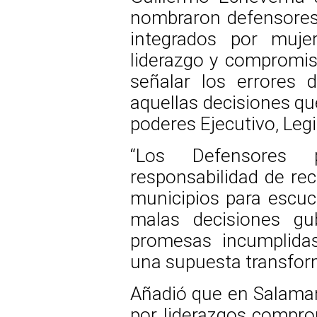
nombraron defensores 
integrados por muje
liderazgo y compromiso
señalar los errores d
aquellas decisiones qu
poderes Ejecutivo, Legis
“Los Defensores 
responsabilidad de rec
municipios para escuch
malas decisiones gu
promesas incumplida
una supuesta transfor
Añadió que en Salaman
por liderazgos comprom