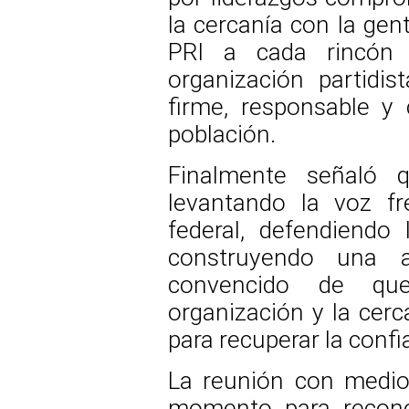
la cercanía con la gen
PRI a cada rincón d
organización partidi
firme, responsable y
población.
Finalmente señaló 
levantando la voz fr
federal, defendiendo 
construyendo una al
convencido de que
organización y la cerc
para recuperar la conf
La reunión con medio
momento para recono