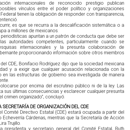
ión internacionales de reconocido prestigio publican
posibles vínculos entre el poder político y organizaciones
 Federal tienen la obligación de responder con transparencia,
entenció.
rrir, es que se recurra a la descalificación sistemática o a
upa a millones de mexicanos.
 periodísticas apuntan a un patrón de conducta que debe ser
 las autoridades competentes, particularmente cuando se
squisas internacionales y la presunta colaboración de
gobernante proporcionando información sobre otros miembros
l del CDE, Bonifacio Rodríguez dijo que la sociedad mexicana
dad y a exigir que cualquier acusación relacionada con la
ado en las estructuras de gobierno sea investigada de manera
ente.
olocarse por encima del escrutinio público ni de la ley. Las
ta sus últimas consecuencias y esclarecer cualquier presunta
 el crimen organizado”, concluyó.
 SECRETARÍA DE ORGANIZACIÓN DEL CDE
l Comité Directivo Estatal (CDE) estará ocupada a partir del
o Echeverría Cárdenas, mientras que la Secretaría de Acción
ra Trujillo.
a presidenta y secretario general del Comité Estatal, Ruth