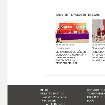
TAMBIÉN TE PUEDE INTERESAR:
22 de julio de 2026
08 de julio d
Guanajuato
Guanajuato
DEFENSORES DE MÉXICO
DENUNCIA 
CONVOCA A CIUDADANÍA A
AFILIACIO
ORGANIZARSE Y
DE MOREN
FORTALECER LA
GUANAJUA
DEMOCRACIA: PRI
INICIO
CONVOCATOR
NUESTRO PARTIDO
TRANSPARENC
Nuestro Presidente
PODERES PÚB
+ Directorio
BLOG
Comité Directivo