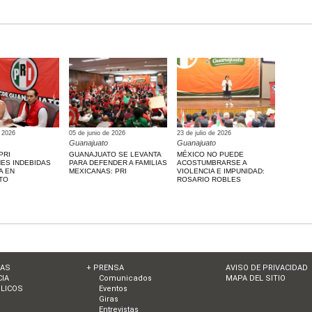
e 2026
05 de junio de 2026
23 de julio de 2026
Guanajuato
Guanajuato
PRI
GUANAJUATO SE LEVANTA
MÉXICO NO PUEDE
NES INDEBIDAS
PARA DEFENDER A FAMILIAS
ACOSTUMBRARSE A
A EN
MEXICANAS: PRI
VIOLENCIA E IMPUNIDAD:
TO
ROSARIO ROBLES
IAS
+ PRENSA
AVISO DE PRIVACIDAD
IA
Comunicados
MAPA DEL SITIO
LICOS
Eventos
Giras
Entrevistas