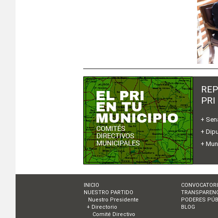
REP
PRI
+ Sen
+ Dip
+ Mun
INICIO
CONVOCATOR
NUESTRO PARTIDO
TRANSPARENC
Nuestro Presidente
PODERES PÚB
+ Directorio
BLOG
Comité Directivo