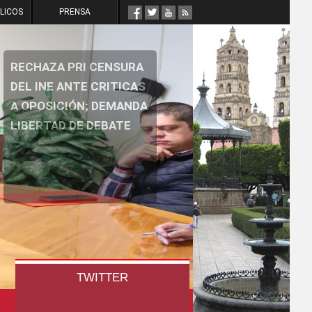
LICOS
PRENSA
ÉXICO NO PUEDE
COSTUMBRARSE A
IOLENCIA E
MPUNIDAD: ROSARIO
OBLES
TWITTER
WOWSlider.com