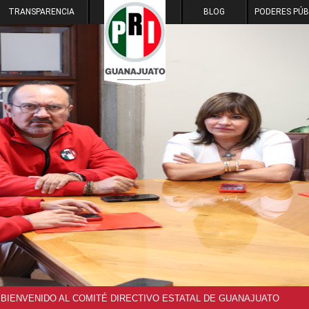
TRANSPARENCIA
BLOG
PODERES PÚB
M
A
V
I
R
BIENVENIDO AL COMITÉ DIRECTIVO ESTATAL DE GUANAJUATO