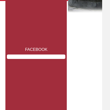
FACEBOOK
Miércoles, 22 de julio de 2026
Miércoles, 15 de julio de 2026
Guanajuato
Guanajuato
DEFENSORES DE MÉXICO
MORENA SE DESMORONA ANTE
CONVOCA A CIUDADANÍA A
CRÍTICA INTERNACIONAL: PRI
ORGANIZARSE Y FORTALECER
LA DEMOCRACIA: PRI
° LEER NOTICIA
° LEER NOTICIA