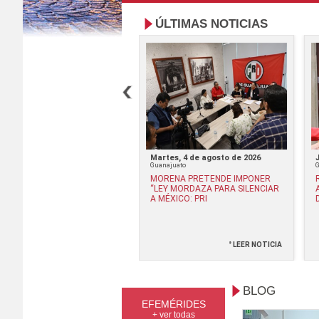
ÚLTIMAS NOTICIAS
rcoles, 8 de julio de 2026
Martes, 4 de agosto de 2026
ajuato
Guanajuato
UNCIA PRI AFILIACIONES
MORENA PRETENDE IMPONER
DEBIDAS DE MORENA EN
“LEY MORDAZA PARA SILENCIAR
ANAJUATO
A MÉXICO: PRI
° LEER NOTICIA
° LEER NOTICIA
BLOG
EFEMÉRIDES
+ ver todas