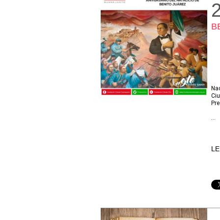
B
Nac
Ciu
Pre
...
LE