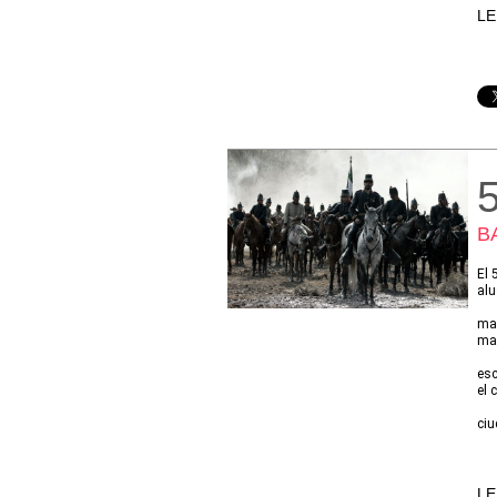
LE
B
El 
alu
may
may
esc
el 
ciu
LE