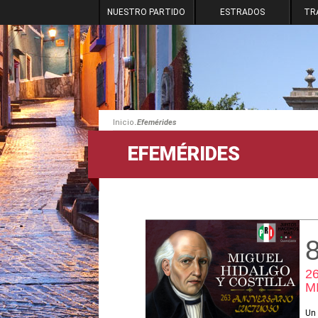
NUESTRO PARTIDO
ESTRADOS
TR
.
Inicio
Efemérides
EFEMÉRIDES
2
M
Un 