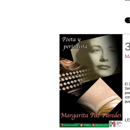
M
El 
San
po
com
pue
LE