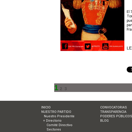
El 
Tom
pue
par
Fra
LE
1
2
3
INICIO
CONVOCATORIAS
NUESTRO PARTIDO
TRANSPARENCIA
Nuestro Presidente
PODERES PÚBLICO
+ Directorio
BLOG
Comité Directivo
Sectores