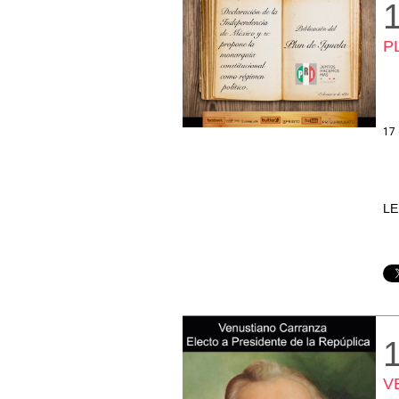
P
17 
LE
V