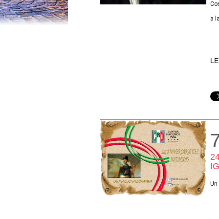
Cos
a l
LE
2
I
Un 