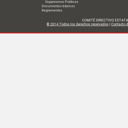
Organismos Políticos
Documentos básicos
Reglamentos
COMITÉ DIRECTIVO ESTATAL DE
© 2014 Todos los derechos reservados
|
Contacto de