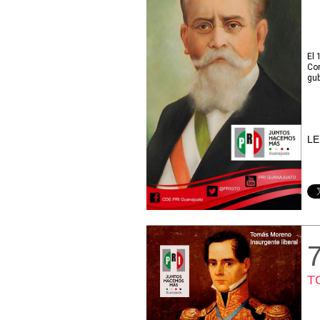
El 
Con
gub
LE
T