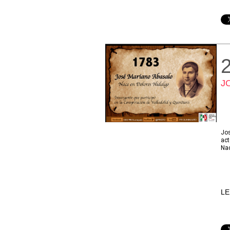
J
Jos
act
Nac
LE