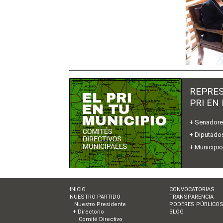
REPRES
PRI EN
+ Senador
+ Diputados
+ Municipi
INICIO
CONVOCATORIAS
NUESTRO PARTIDO
TRANSPARENCIA
Nuestro Presidente
PODERES PÚBLICO
+ Directorio
BLOG
Comité Directivo