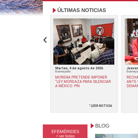
ÚLTIMAS NOTICIAS
, 8 de julio de 2026
Martes, 4 de agosto de 2026
Jueves
Guanajuato
Guanaju
 PRI AFILIACIONES
MORENA PRETENDE IMPONER
RECHA
AS DE MORENA EN
“LEY MORDAZA PARA SILENCIAR
ANTE 
UATO
A MÉXICO: PRI
DEMAN
° LEER NOTICIA
° LEER NOTICIA
BLOG
EFEMÉRIDES
+ ver todas