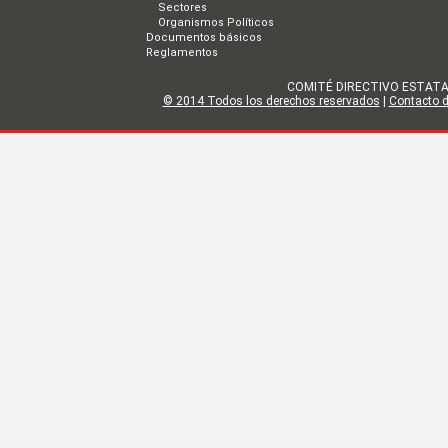
Sectores
Organismos Políticos
Documentos básicos
Reglamentos
COMITÉ DIRECTIVO ESTATAL DE
© 2014 Todos los derechos reservados
|
Contacto de