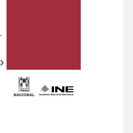
Miércoles, 8 de julio de 2026
Miércoles, 1 de julio de 2026
Guanajuato
Guanajuato
DENUNCIA PRI AFILIACIONES
INVESTIGACIONES
INDEBIDAS DE MORENA EN
INTERNACIONALES EXIGEN
GUANAJUATO
RESPUESTAS CLARAS DE MORENA