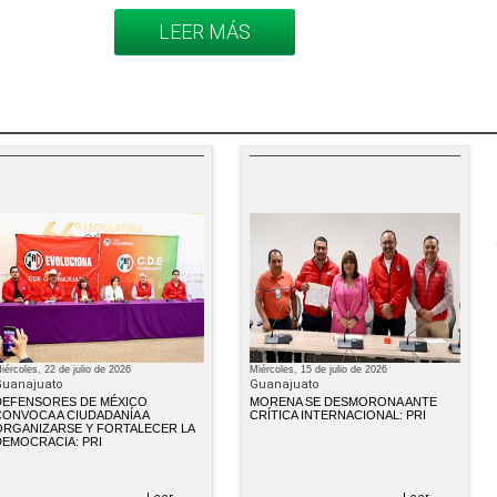
LEER MÁS
iércoles, 22 de julio de 2026
Miércoles, 15 de julio de 2026
uanajuato
Guanajuato
DEFENSORES DE MÉXICO
MORENA SE DESMORONA ANTE
ONVOCA A CIUDADANÍA A
CRÍTICA INTERNACIONAL: PRI
ORGANIZARSE Y FORTALECER LA
DEMOCRACIA: PRI