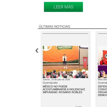
LEER MÁS
ÚLTIMAS NOTICIAS
7 de junio de 2026
Jueves, 23 de julio de 2026
Miércoles
to
Guanajuato
Guanaj
CONVIRTIÓ MÉXICO EN
MÉXICO NO PUEDE
DEFEN
DE IMPUNIDAD,
ACOSTUMBRARSE A VIOLENCIA E
CONVOC
IDAD Y CONTROL
IMPUNIDAD: ROSARIO ROBLES
ORGAN
DEMOC