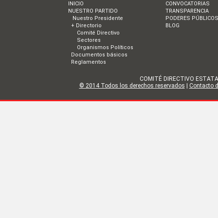
INICIO
CONVOCATORIAS
NUESTRO PARTIDO
TRANSPARENCIA
Nuestro Presidente
PODERES PÚBLICO
+ Directorio
BLOG
Comité Directivo
Sectores
Organismos Políticos
Documentos básicos
Reglamentos
COMITÉ DIRECTIVO ESTATAL DE
© 2014 Todos los derechos reservados
|
Contacto de