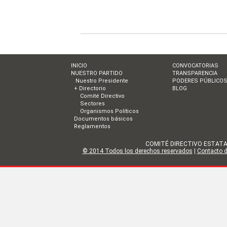
INICIO
CONVOCATORIAS
NUESTRO PARTIDO
TRANSPARENCIA
Nuestro Presidente
PODERES PÚBLICO
+ Directorio
BLOG
Comité Directivo
Sectores
Organismos Políticos
Documentos básicos
Reglamentos
COMITÉ DIRECTIVO ESTATAL DE
© 2014 Todos los derechos reservados
|
Contacto de