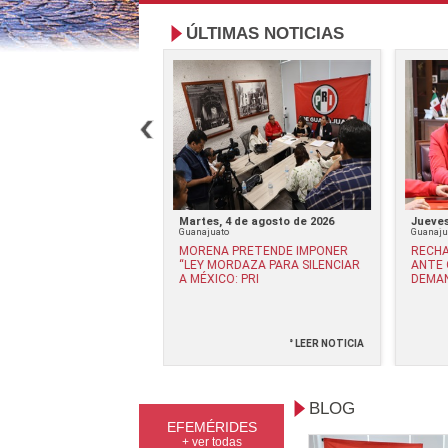
ÚLTIMAS NOTICIAS
, 8 de julio de 2026
Martes, 4 de agosto de 2026
Jueves
Guanajuato
Guanaju
 PRI AFILIACIONES
MORENA PRETENDE IMPONER
RECHA
AS DE MORENA EN
“LEY MORDAZA PARA SILENCIAR
ANTE 
UATO
A MÉXICO: PRI
DEMAN
° LEER NOTICIA
° LEER NOTICIA
BLOG
EFEMÉRIDES
+ ver todas