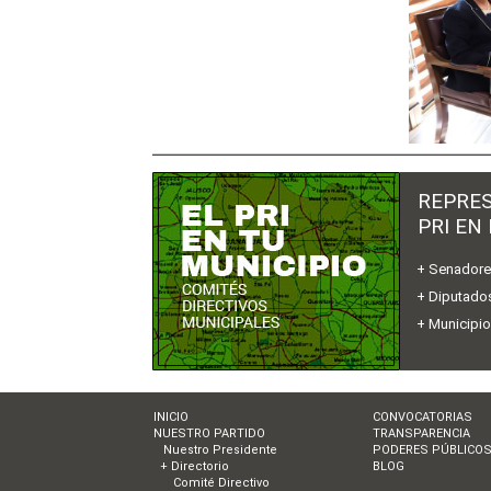
REPRES
PRI EN
+ Senador
+ Diputados
+ Municipi
INICIO
CONVOCATORIAS
NUESTRO PARTIDO
TRANSPARENCIA
Nuestro Presidente
PODERES PÚBLICO
+ Directorio
BLOG
Comité Directivo