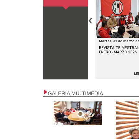
0 de junio de
Lunes, 30 de junio de
Martes, 31 de marzo d
2025
2026
A SEMESTRAL
REVISTA TRIMESTRAL
REVISTA TRIMESTRAL
 JUNIO 2025
ABRIL - JUNIO 2025
ENERO - MARZO 2026
LEER
LEER
LE
GALERÍA MULTIMEDIA