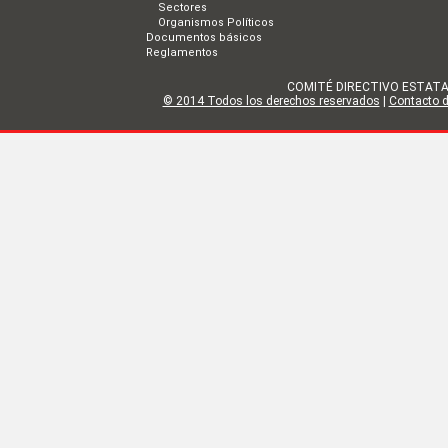
Sectores
Organismos Políticos
Documentos básicos
Reglamentos
COMITÉ DIRECTIVO ESTATAL DE
© 2014 Todos los derechos reservados
|
Contacto de