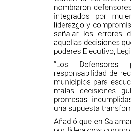
nombraron defensores 
integrados por muje
liderazgo y compromiso
señalar los errores d
aquellas decisiones qu
poderes Ejecutivo, Legis
“Los Defensores 
responsabilidad de rec
municipios para escuch
malas decisiones gu
promesas incumplida
una supuesta transfor
Añadió que en Salaman
por liderazgos comprom