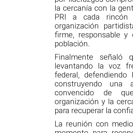
la cercanía con la gen
PRI a cada rincón d
organización partidi
firme, responsable y
población.
Finalmente señaló 
levantando la voz fr
federal, defendiendo 
construyendo una al
convencido de que
organización y la cerc
para recuperar la conf
La reunión con medio
momento para recono