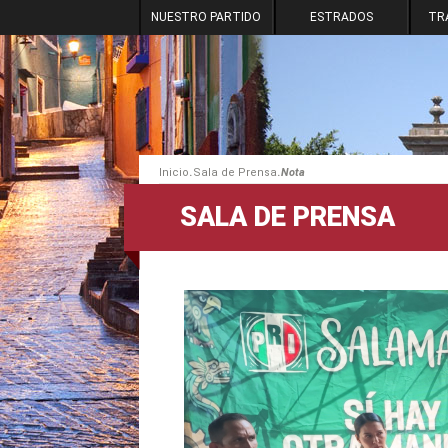
NUESTRO PARTIDO
ESTRADOS
TR
.
.
Inicio
Sala de Prensa
Nota
SALA DE PRENSA