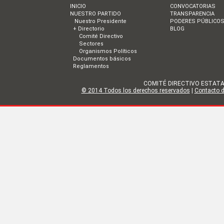
INICIO
CONVOCATORIAS
NUESTRO PARTIDO
TRANSPARENCIA
Nuestro Presidente
PODERES PÚBLICO
+ Directorio
BLOG
Comité Directivo
Sectores
Organismos Políticos
Documentos básicos
Reglamentos
COMITÉ DIRECTIVO ESTATAL DE
© 2014 Todos los derechos reservados
|
Contacto de