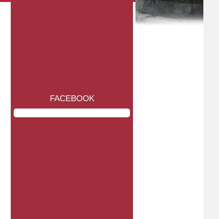
FACEBOOK
Miércoles, 22 de julio de 2026
Miércoles, 15 de julio de 2026
Guanajuato
Guanajuato
DEFENSORES DE MÉXICO
MORENA SE DESMORONA ANTE
CONVOCA A CIUDADANÍA A
CRÍTICA INTERNACIONAL: PRI
ORGANIZARSE Y FORTALECER
LA DEMOCRACIA: PRI
° LEER NOTICIA
° LEER NOTICIA