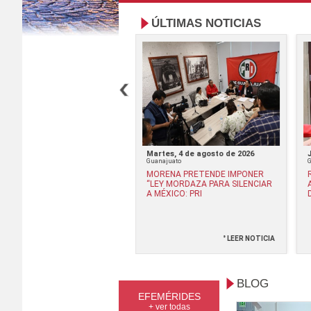
ÚLTIMAS NOTICIAS
rcoles, 8 de julio de 2026
Martes, 4 de agosto de 2026
ajuato
Guanajuato
UNCIA PRI AFILIACIONES
MORENA PRETENDE IMPONER
DEBIDAS DE MORENA EN
“LEY MORDAZA PARA SILENCIAR
ANAJUATO
A MÉXICO: PRI
° LEER NOTICIA
° LEER NOTICIA
BLOG
EFEMÉRIDES
+ ver todas