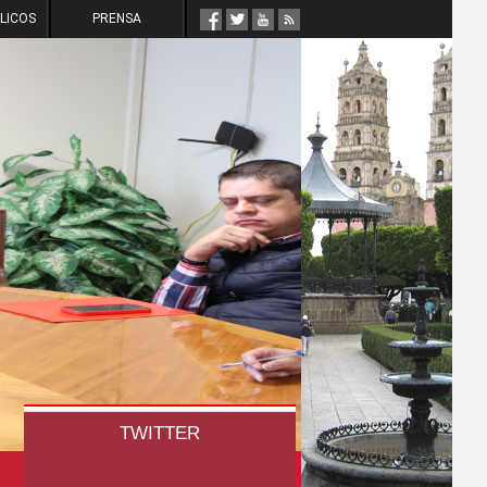
LICOS
PRENSA
MÉXICO NO PUEDE
ACOSTUMBRARSE A
VIOLENCIA E
IMPUNIDAD: ROSARIO
ROBLES
TWITTER
WOWSlider.com