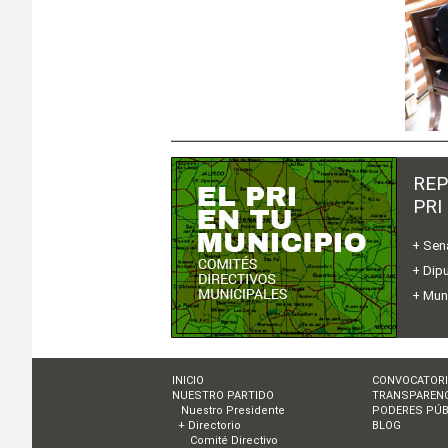
REP
PRI
+ Sen
+ Dip
+ Mun
INICIO
CONVOCATOR
NUESTRO PARTIDO
TRANSPARENC
Nuestro Presidente
PODERES PÚB
+ Directorio
BLOG
Comité Directivo