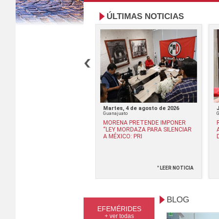
ÚLTIMAS NOTICIAS
rcoles, 8 de julio de 2026
Martes, 4 de agosto de 2026
ajuato
Guanajuato
UNCIA PRI AFILIACIONES
MORENA PRETENDE IMPONER
DEBIDAS DE MORENA EN
“LEY MORDAZA PARA SILENCIAR
ANAJUATO
A MÉXICO: PRI
° LEER NOTICIA
° LEER NOTICIA
BLOG
EFEMÉRIDES
+ ver todas